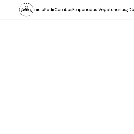
Inicio
Pedir
Combos
Empanadas Vegetarianas
¿Dó