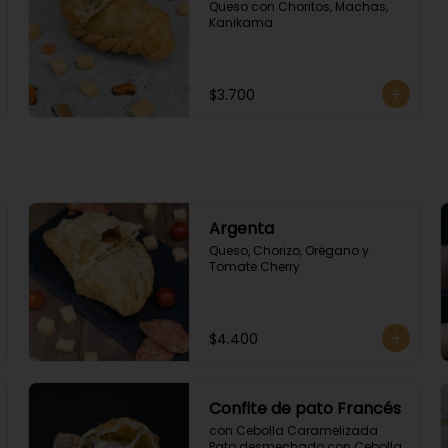
Queso con Choritos, Machas, 
Kanikama
$3.700
Argenta
Queso, Chorizo, Orégano y 
Tomate Cherry
$4.400
Confite de pato Francés
con Cebolla Caramelizada 
Pato desmechado con Cebolla 