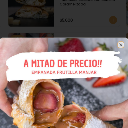
Caramelizada
$5.600
-
50
%
La Bella
Frutilla y Manjar
Cl
$1.895
$3.790
Mechada Queso
$4.700