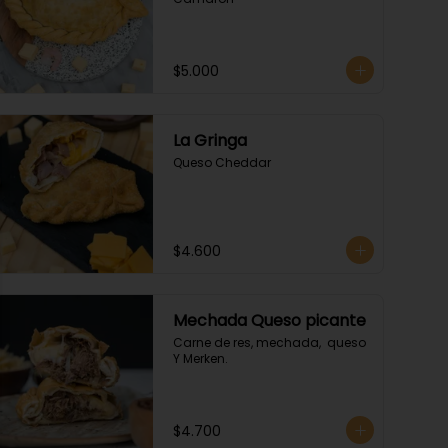
$5.000
La Gringa
Queso Cheddar
ose
$4.600
Mechada Queso picante
Carne de res, mechada,  queso 
Y Merken.
$4.700