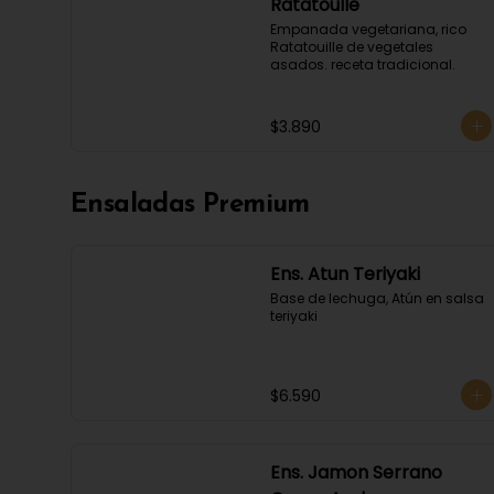
Ratatoulle
Empanada vegetariana, rico 
Ratatouille de vegetales 
asados. receta tradicional.
$3.890
Ensaladas Premium
Ens. Atun Teriyaki
Base de lechuga, Atún en salsa 
teriyaki
$6.590
Ens. Jamon Serrano