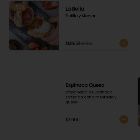
-
50
%
La Bella
Frutilla y Manjar
$1.895
$3.790
Espinaca Queso
Empanada de Espinaca 
salteada condimentado y 
queso.
$3.600