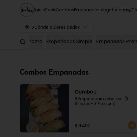
Inicio
Pedir
Combos
Empanadas Vegetarianas
¿Dó
¿Dónde quieres pedir?
mpanadas
Promo
Empanadas Simple
Empanadas Pre
Combos Empanadas
Combo L
6 Empanadas a eleccion  (3 
Simples + 3 Premium)
$21.490