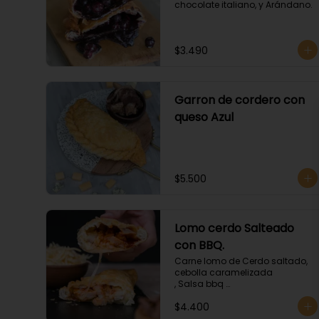
chocolate italiano, y Arándano.
$3.490
Garron de cordero con
queso Azul
$5.500
Lomo cerdo Salteado
con BBQ.
Carne lomo de Cerdo saltado, 
cebolla caramelizada 

, Salsa bbq 

y queso
$4.400