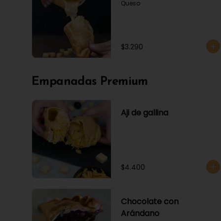
Queso
$3.290
Empanadas Premium
Aji de gallina
$4.400
Chocolate con
Arándano