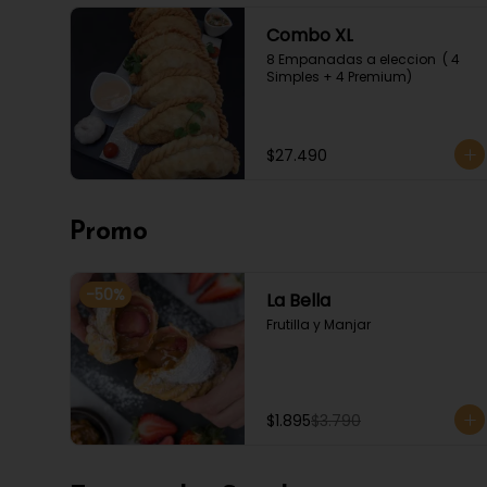
Combo XL
8 Empanadas a eleccion  ( 4 
Simples + 4 Premium)
$27.490
Promo
-
50
%
La Bella
Frutilla y Manjar
$1.895
$3.790