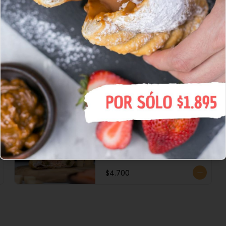
Pino Filete Queso
Queso, Filete, Cebolla 
Caramelizada, Huevo y 
Aceitunas.
$4.400
Salmón Ahumado c/
Alcaparras y queso
Salmón Ahumado c/ 
alcaparras y queso
$4.700