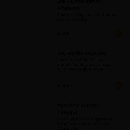
Ens. Quinoa Salmon
Ahumado
Base de lechiga, Quinoa, Salmon 
ahumado,palta...
$5.990
Ens. Tortilla Vegetales
Base de lechuga, Tortilla de 
champiñón, huevo, betarraga, 
zanahoria, arvejas verdes
$5.990
PAPAS DE LA CASA
(600grs)
Papas Fritas, Queso Parmesano, 
Perejil Picado, Aceite de Trufas 
Negras y Sal.