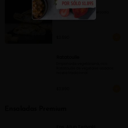
Fugazzeta
Queso, Cebolla caramelizada 
Oregano
$3.690
Ratatoulle
Empanada vegetariana, rico 
Ratatouille de vegetales asados. 
receta tradicional.
$3.890
Ensaladas Premium
Ens. Atun Teriyaki