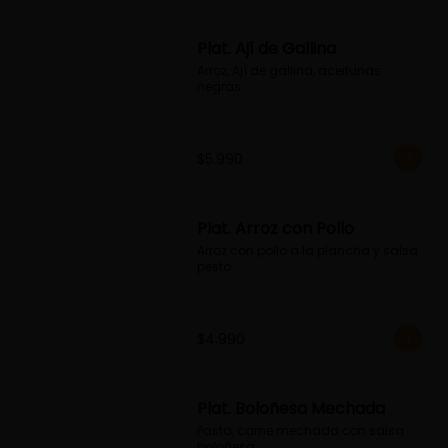
Plat. Ají de Gallina
Arroz, Ají de gallina, aceitunas 
negras
$5.990
Plat. Arroz con Pollo
Arroz con pollo a la plancha y salsa 
pesto
$4.990
Plat. Boloñesa Mechada
Pasta, carne mechada con salsa 
boloñesa