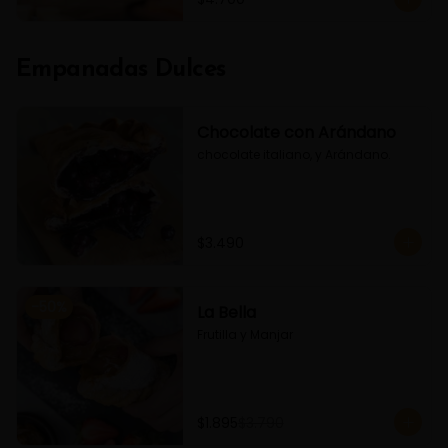
Empanadas Dulces
Chocolate con Arándano
chocolate italiano, y Arándano.
$3.490
-
50
%
La Bella
Frutilla y Manjar
$1.895
$3.790