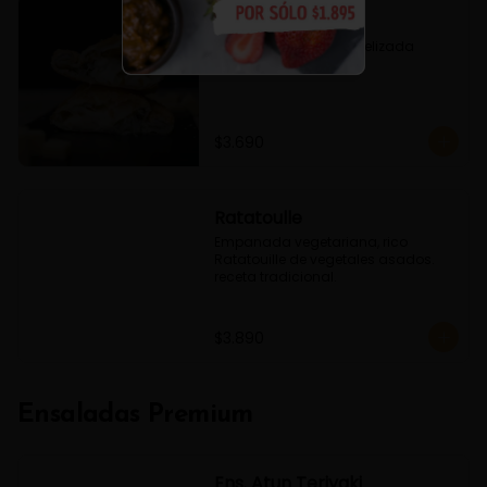
Fugazzeta
Queso, Cebolla caramelizada 
Oregano
$3.690
Ratatoulle
Empanada vegetariana, rico 
Ratatouille de vegetales asados. 
receta tradicional.
$3.890
Ensaladas Premium
Ens. Atun Teriyaki