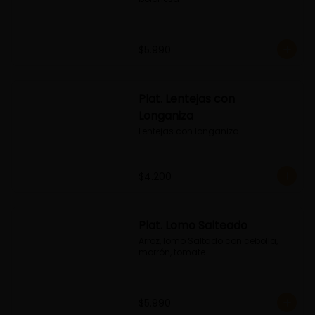
$5.990
Plat. Lentejas con
Longaniza
Lentejas con longaniza
$4.200
Plat. Lomo Salteado
Arroz, lomo Saltado con cebolla, 
morrón, tomate...
$5.990