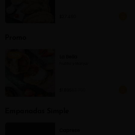
$27.490
Promo
-
50
%
La Bella
Frutilla y Manjar
$1.895
$3.790
Empanadas Simple
Caprese