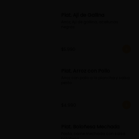
Plat. Ají de Gallina
Arroz, Ají de gallina, aceitunas 
negras
$5.990
Plat. Arroz con Pollo
Arroz con pollo a la plancha y salsa 
pesto
$4.990
Plat. Boloñesa Mechada
Pasta, carne mechada con salsa 
boloñesa