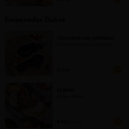
Empanadas Dulces
Chocolate con Arándano
chocolate italiano, y Arándano.
$3.490
-
50
%
La Bella
Frutilla y Manjar
$1.895
$3.790