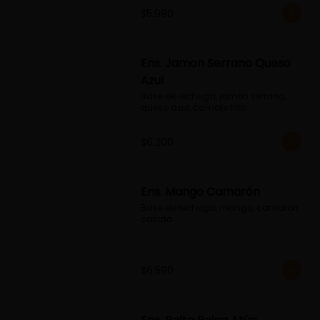
$5.990
Ens. Jamon Serrano Queso
Azul
Base de lechuga, jamón serrano, 
queso azul, camote frito
$6.200
Ens. Mango Camarón
Base de lechuga, mango, camaron 
cocido
$6.590