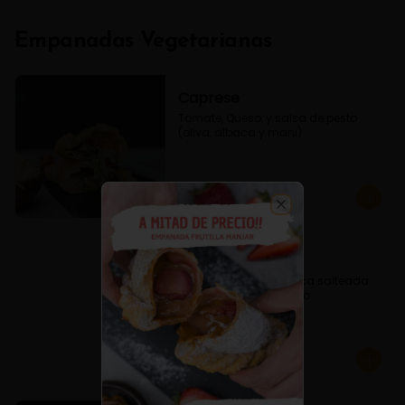
Empanadas Vegetarianas
Caprese
Tomate, Queso, y salsa de pesto 
(oliva, albaca y mani)
$3.800
Close
Espinaca Queso
Empanada de Espinaca salteada 
condimentado y queso.
$3.600