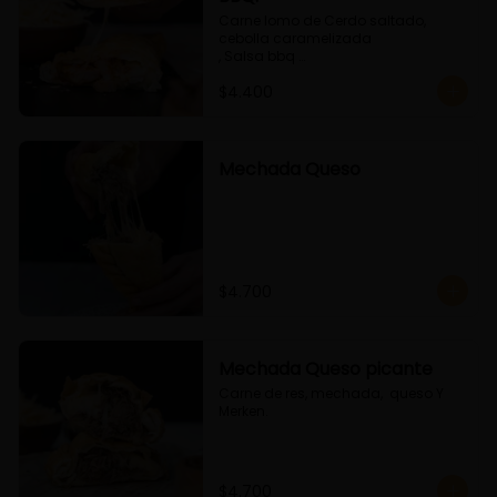
Carne lomo de Cerdo saltado, 
cebolla caramelizada 

, Salsa bbq 

y queso
$4.400
Mechada Queso
$4.700
Mechada Queso picante
Carne de res, mechada,  queso Y 
Merken.
$4.700