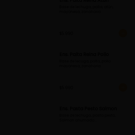
Ens. Palta Reina Atún
Base de lechuga, palta, atún, 
mayonesa, zanahoria
$5.990
Ens. Palta Reina Pollo
Base de lecuga, palta, pollo 
mayonesa, zanahoria...
$5.990
Ens. Pasta Pesto Salmon
Base de lechuga, pasta pesto, 
Salmon ahumado...