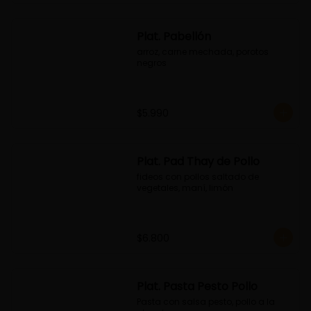
Plat. Pabellón
arroz, carne mechada, porotos 
negros
$5.990
Plat. Pad Thay de Pollo
fideos con pollos saltado de 
vegetales, maní, limón
$6.800
Plat. Pasta Pesto Pollo
Pasta con salsa pesto, pollo a la 