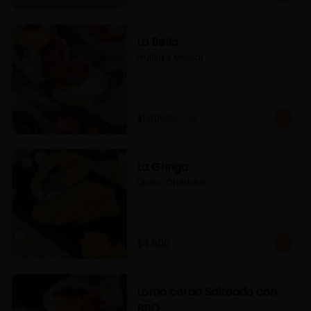
-
50
%
La Bella
Frutilla y Manjar
$1.895
$3.790
La Gringa
Queso Cheddar
$4.600
Lomo cerdo Salteado con
BBQ.