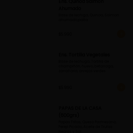
Ens. Quinoa Salmon
Ahumado
Base de lechiga, Quinoa, Salmon 
ahumado,palta...
$5.990
Ens. Tortilla Vegetales
Base de lechuga, Tortilla de 
champiñón, huevo, betarraga, 
zanahoria, arvejas verdes
$5.990
PAPAS DE LA CASA
(600grs)
Papas Fritas, Queso Parmesano, 
Perejil Picado, Aceite de Trufas 
Negras y Sal.