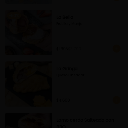
-
50
%
La Bella
Frutilla y Manjar
$1.895
$3.790
La Gringa
Queso Cheddar
$4.600
Lomo cerdo Salteado con
BBQ.