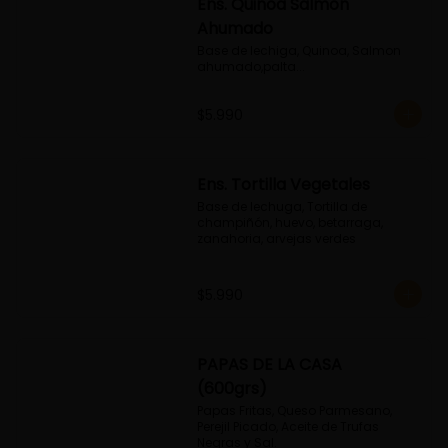
Ens. Quinoa Salmon
Ahumado
Base de lechiga, Quinoa, Salmon 
ahumado,palta...
$5.990
Ens. Tortilla Vegetales
Base de lechuga, Tortilla de 
champiñón, huevo, betarraga, 
zanahoria, arvejas verdes
$5.990
PAPAS DE LA CASA
(600grs)
Papas Fritas, Queso Parmesano, 
Perejil Picado, Aceite de Trufas 
Negras y Sal.