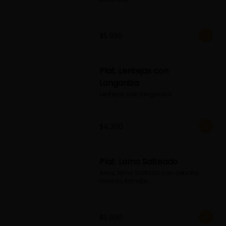
$5.990
Plat. Lentejas con
Longaniza
Lentejas con longaniza
$4.200
Plat. Lomo Salteado
Arroz, lomo Saltado con cebolla, 
morrón, tomate...
$5.990