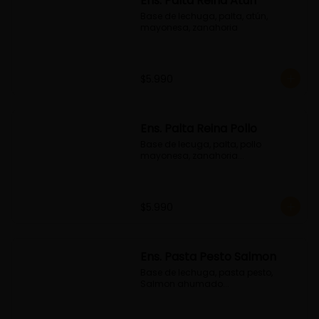
Ens. Palta Reina Atún
Base de lechuga, palta, atún, 
mayonesa, zanahoria
$5.990
Ens. Palta Reina Pollo
Base de lecuga, palta, pollo 
mayonesa, zanahoria...
$5.990
Ens. Pasta Pesto Salmon
Base de lechuga, pasta pesto, 
Salmon ahumado...