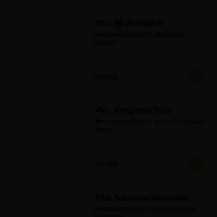
Plat. Ají de Gallina
Arroz, Ají de gallina, aceitunas 
negras
$5.990
Plat. Arroz con Pollo
Arroz con pollo a la plancha y salsa 
pesto
$4.990
Plat. Boloñesa Mechada
Pasta, carne mechada con salsa 
boloñesa