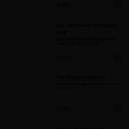
$5.990
Ens. Jamon Serrano Queso
Azul
Base de lechuga, jamón serrano, 
queso azul, camote frito
$6.200
Ens. Mango Camarón
Base de lechuga, mango, camaron 
cocido
$6.590