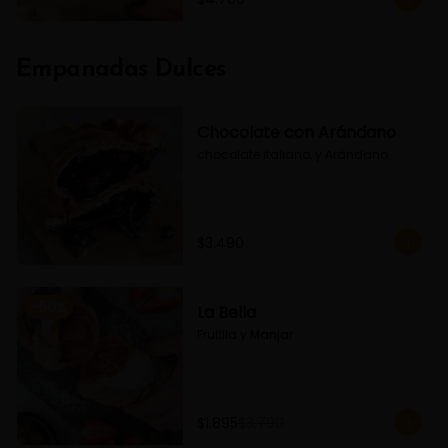
Empanadas Dulces
Chocolate con Arándano
chocolate italiano, y Arándano.
$3.490
-
50
%
La Bella
Frutilla y Manjar
$1.895
$3.790