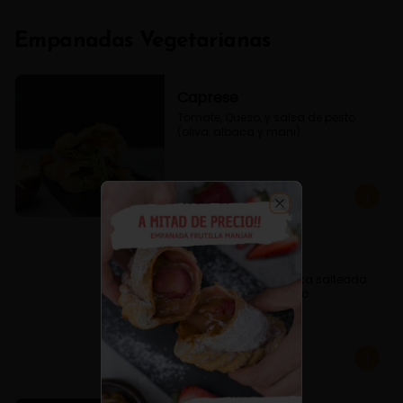
Empanadas Vegetarianas
Caprese
Tomate, Queso, y salsa de pesto 
(oliva, albaca y mani)
$3.800
Close
Espinaca Queso
Empanada de Espinaca salteada 
condimentado y queso.
$3.600