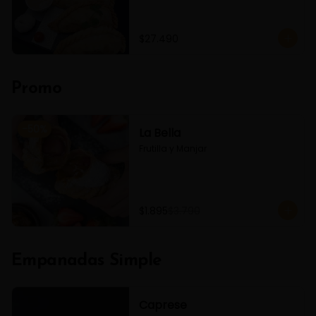
$27.490
Promo
-
50
%
La Bella
Frutilla y Manjar
$1.895
$3.790
Empanadas Simple
Caprese