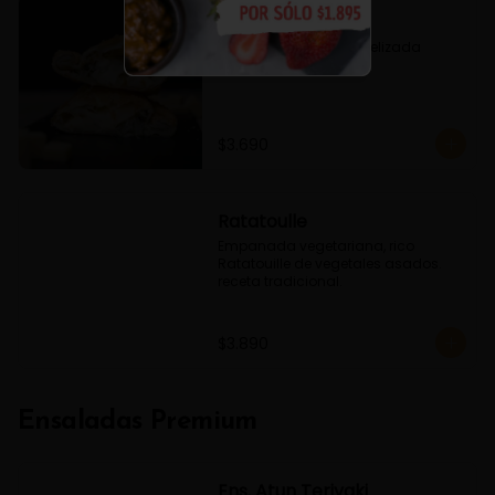
Fugazzeta
Queso, Cebolla caramelizada 
Oregano
$3.690
Ratatoulle
Empanada vegetariana, rico 
Ratatouille de vegetales asados. 
receta tradicional.
$3.890
Ensaladas Premium
Ens. Atun Teriyaki