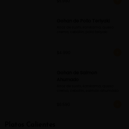
$5.990
Gohan de Pollo Teriyaki
Arroz de sushi, kanikama, queso 
crema, cebollín, pollo teriyaki
$4.990
Gohan de Salmon
Ahumado
Arroz de sushi, kanikama, queso 
crema, cebollín, salmón ahumado
$6.590
Platos Calientes