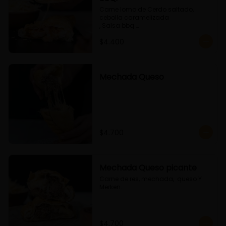
Carne lomo de Cerdo saltado, 
cebolla caramelizada 

, Salsa bbq 

y queso
$4.400
Mechada Queso
$4.700
Mechada Queso picante
Carne de res, mechada,  queso Y 
Merken.
$4.700