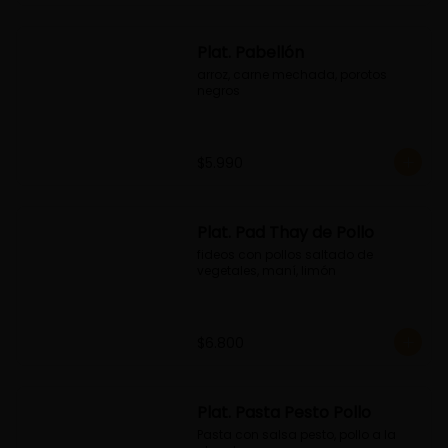
Plat. Pabellón
arroz, carne mechada, porotos 
negros
$5.990
Plat. Pad Thay de Pollo
fideos con pollos saltado de 
vegetales, maní, limón
$6.800
Plat. Pasta Pesto Pollo
Pasta con salsa pesto, pollo a la 