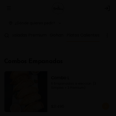
Abrir menu de navegación
Logi
¿Dónde quieres pedir?
as
Ensaladas Premium
Gohan
Platos Calientes
Combos Empanadas
Combo L
6 Empanadas a eleccion  (3 
Simples + 3 Premium)
$21.490