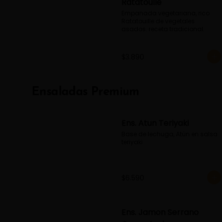
Ratatoulle
Empanada vegetariana, rico 
Ratatouille de vegetales 
asados. receta tradicional.
$3.890
Ensaladas Premium
Ens. Atun Teriyaki
Base de lechuga, Atún en salsa 
teriyaki
$6.590
Ens. Jamon Serrano