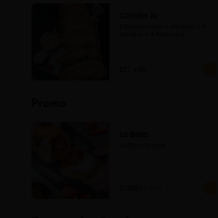
Combo XL
8 Empanadas a eleccion  ( 4 
Simples + 4 Premium)
$27.490
Promo
-
50
%
La Bella
Frutilla y Manjar
$1.895
$3.790