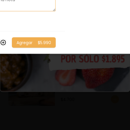
Pino Filete Queso
Queso, Filete, Cebolla 
Caramelizada, Huevo y 
Aceitunas.
Agregar
$5.990
$4.400
Salmón Ahumado c/
Alcaparras y queso
Salmón Ahumado c/ 
alcaparras y queso
$4.700