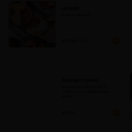
-
50
%
La Bella
Frutilla y Manjar
$1.895
$3.790
Espinaca Queso
Empanada de Espinaca 
salteada condimentado y 
queso.
$3.600