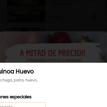
Caramelizada
$5.600
-
50
%
La Bella
Frutilla y Manjar
Cl
$1.895
$3.790
uinoa Huevo
Mechada Queso
chuga, palta, huevo,
ones especiales
$4.700