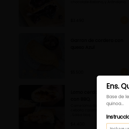
chocolate italiano, y Arándano.
$3.490
Garron de cordero con
queso Azul
$5.500
Ens. Q
Lomo cerdo Salteado
Base de le
con BBQ.
quinoa...
Carne lomo de Cerdo saltado, 
cebolla caramelizada 

, Salsa bbq 

Instrucci
y queso
$4.400