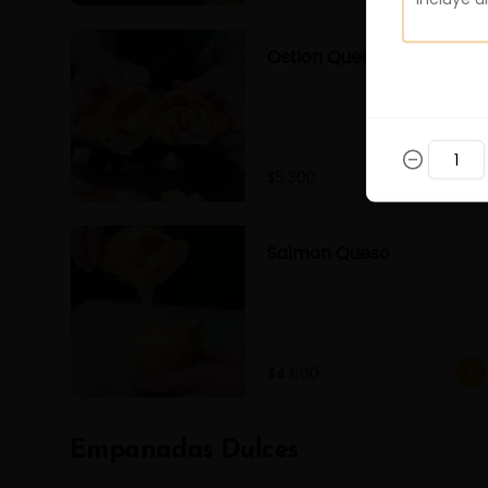
Ostion Queso
$5.300
Salmon Queso
$4.600
Empanadas Dulces