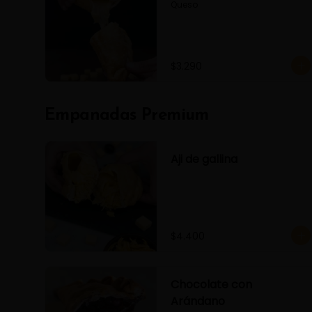
Queso
$3.290
Empanadas Premium
Aji de gallina
$4.400
Chocolate con
Arándano