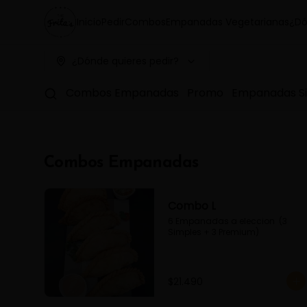
Inicio
Pedir
Combos
Empanadas Vegetarianas
¿Dó
¿Dónde quieres pedir?
Combos Empanadas
Promo
Empanadas S
Combos Empanadas
Combo L
6 Empanadas a eleccion  (3 
Simples + 3 Premium)
$21.490