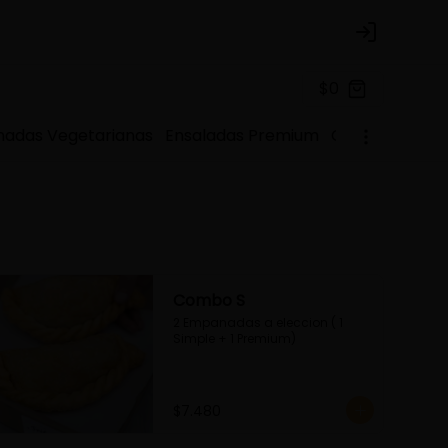
Login
$0
adas Vegetarianas
Ensaladas Premium
Gohan
Platos
Combo S
2 Empanadas a eleccion ( 1 
Simple + 1 Premium)
$7.480