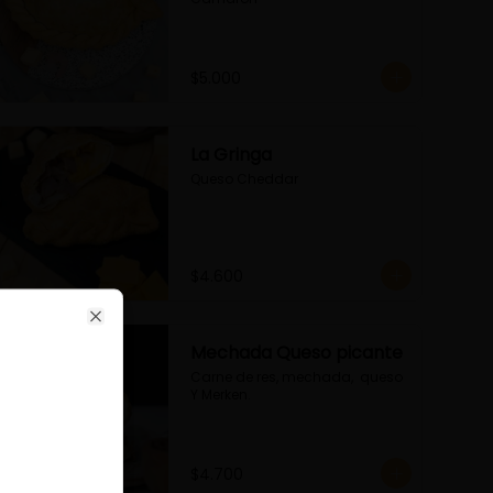
$5.000
La Gringa
Queso Cheddar
ose
$4.600
Close
Mechada Queso picante
Carne de res, mechada,  queso 
Y Merken.
$4.700