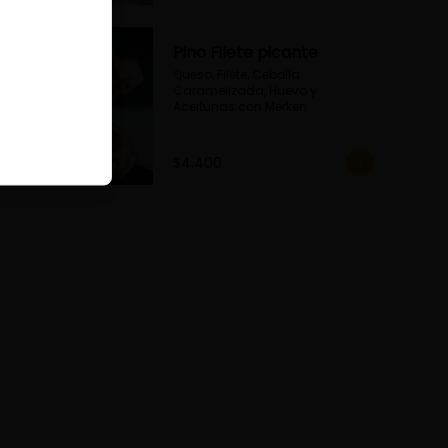
Pino Filete picante
Queso, Filete, Cebolla 
Caramelizada, Huevo y 
Aceitunas con Merken
$4.400