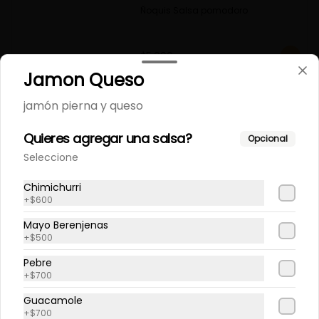
Ñoquis Salsa pomodoro
$5.900
Jamon Queso
jamón pierna y queso
Quieres agregar una salsa?
Opcional
Seleccione
Chimichurri
+
$600
Mayo Berenjenas
+
$500
Términos y condiciones
Política de privacidad
Pebre
+
$700
Redes sociales
Guacamole
+
$700