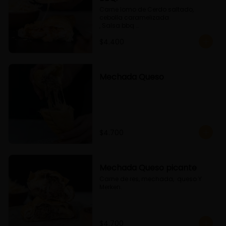
Carne lomo de Cerdo saltado, 
cebolla caramelizada 

, Salsa bbq 

y queso
$4.400
Mechada Queso
$4.700
Mechada Queso picante
Carne de res, mechada,  queso Y 
Merken.
$4.700