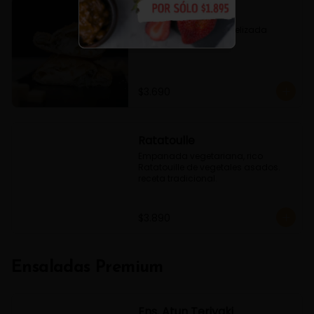
Fugazzeta
Queso, Cebolla caramelizada 
Oregano
$3.690
Ratatoulle
Empanada vegetariana, rico 
Ratatouille de vegetales asados. 
receta tradicional.
$3.890
Ensaladas Premium
Ens. Atun Teriyaki