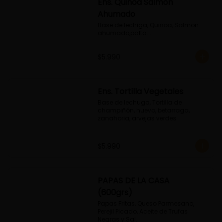
Ens. Quinoa Salmon
Ahumado
Base de lechiga, Quinoa, Salmon 
ahumado,palta...
$5.990
Ens. Tortilla Vegetales
Base de lechuga, Tortilla de 
champiñón, huevo, betarraga, 
zanahoria, arvejas verdes
$5.990
PAPAS DE LA CASA
(600grs)
Papas Fritas, Queso Parmesano, 
Perejil Picado, Aceite de Trufas 
Negras y Sal.