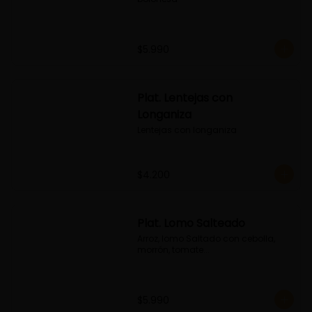
$5.990
Plat. Lentejas con
Longaniza
Lentejas con longaniza
$4.200
Plat. Lomo Salteado
Arroz, lomo Saltado con cebolla, 
morrón, tomate...
$5.990