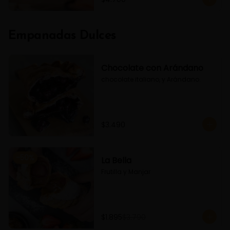
Empanadas Dulces
Chocolate con Arándano
chocolate italiano, y Arándano.
$3.490
-
50
%
La Bella
Frutilla y Manjar
$1.895
$3.790