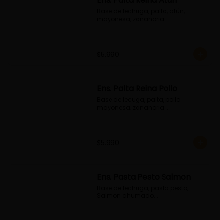
Ens. Palta Reina Atún
Base de lechuga, palta, atún, 
mayonesa, zanahoria
$5.990
Ens. Palta Reina Pollo
Base de lecuga, palta, pollo 
mayonesa, zanahoria...
$5.990
Ens. Pasta Pesto Salmon
Base de lechuga, pasta pesto, 
Salmon ahumado...