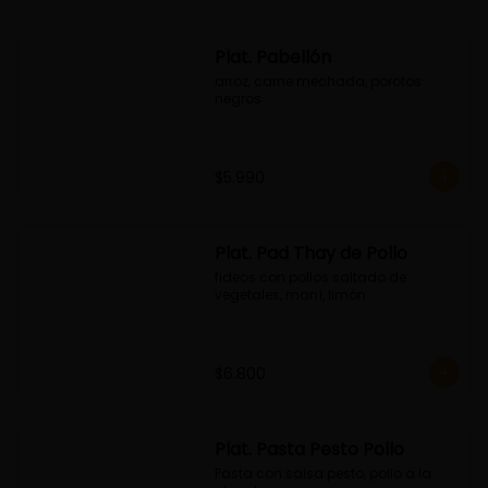
Plat. Pabellón
arroz, carne mechada, porotos 
negros
$5.990
Plat. Pad Thay de Pollo
fideos con pollos saltado de 
vegetales, maní, limón
$6.800
Plat. Pasta Pesto Pollo
Pasta con salsa pesto, pollo a la 