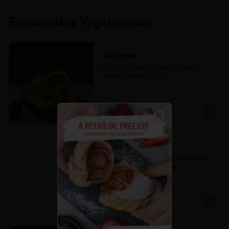
Empanadas Vegetarianas
Caprese
Tomate, Queso, y salsa de pesto 
(oliva, albaca y mani)
$3.800
Close
Espinaca Queso
Empanada de Espinaca salteada 
condimentado y queso.
$3.600