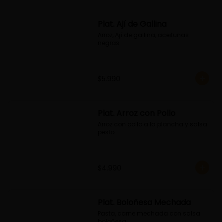
Plat. Ají de Gallina
Arroz, Ají de gallina, aceitunas 
negras
$5.990
Plat. Arroz con Pollo
Arroz con pollo a la plancha y salsa 
pesto
$4.990
Plat. Boloñesa Mechada
Pasta, carne mechada con salsa 
boloñesa