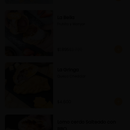
-
50
%
La Bella
Frutilla y Manjar
$1.895
$3.790
La Gringa
Queso Cheddar
$4.600
Lomo cerdo Salteado con
BBQ.