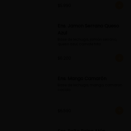
$5.990
Ens. Jamon Serrano Queso
Azul
Base de lechuga, jamón serrano, 
queso azul, camote frito
$6.200
Ens. Mango Camarón
Base de lechuga, mango, camaron 
cocido
$6.590