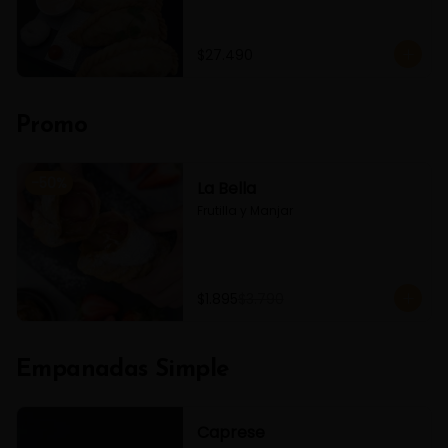
$27.490
Promo
-
50
%
La Bella
Frutilla y Manjar
$1.895
$3.790
Empanadas Simple
Caprese