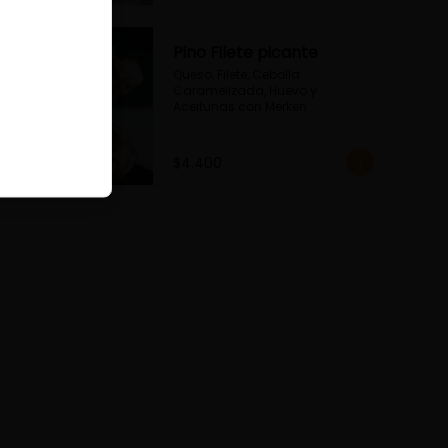
Pino Filete picante
Queso, Filete, Cebolla 
Caramelizada, Huevo y 
Aceitunas con Merken
$4.400