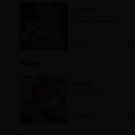
Combo XL
8 Empanadas a eleccion  ( 4 
Simples + 4 Premium)
$27.490
Promo
-
50
%
La Bella
Frutilla y Manjar
$1.895
$3.790