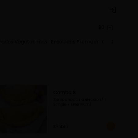
Login
$0
adas Vegetarianas
Ensaladas Premium
Gohan
Platos
Combo S
2 Empanadas a eleccion ( 1 
Simple + 1 Premium)
$7.480