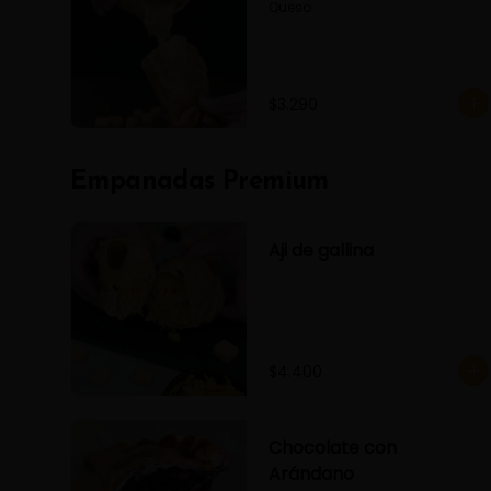
Queso
$3.290
Empanadas Premium
Aji de gallina
$4.400
Chocolate con
Arándano