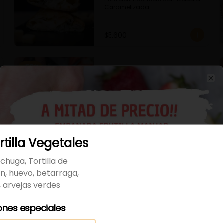
Caramelizada
$5.600
-
50
%
La Bella
Frutilla y Manjar
Cl
$1.895
$3.790
rtilla Vegetales
Mechada Queso
chuga, Tortilla de
, huevo, betarraga,
, arvejas verdes
ones especiales
$4.700