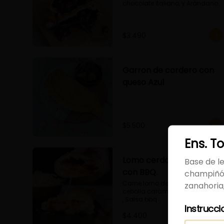
chocolate italiano, y Arándano.
$3.490
Garron de cordero con
queso Azul
$5.500
Ens. To
Lomo cerdo Salteado
Base de le
con BBQ.
champiñón
Carne lomo de Cerdo saltado, 
zanahoria
cebolla caramelizada 

, Salsa bbq 

Instrucci
y queso
$4.400