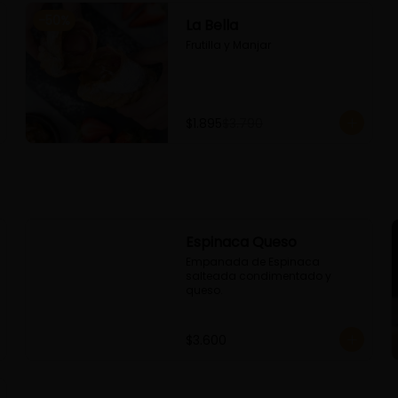
-
50
%
La Bella
Frutilla y Manjar
$1.895
$3.790
Espinaca Queso
Empanada de Espinaca 
salteada condimentado y 
queso.
$3.600