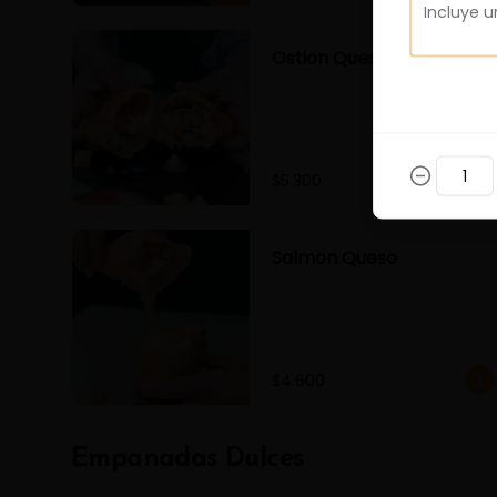
Ostion Queso
$5.300
Salmon Queso
$4.600
Empanadas Dulces