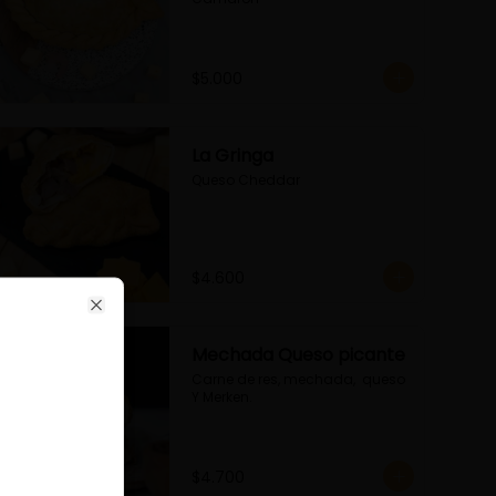
$5.000
La Gringa
Queso Cheddar
ose
$4.600
Close
Mechada Queso picante
Carne de res, mechada,  queso 
Y Merken.
$4.700