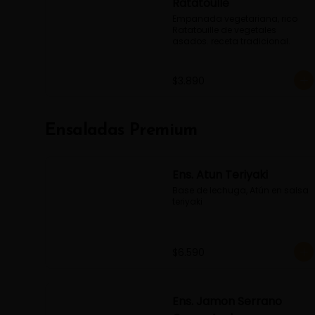
Ratatoulle
Empanada vegetariana, rico 
Ratatouille de vegetales 
asados. receta tradicional.
$3.890
Ensaladas Premium
Ens. Atun Teriyaki
Base de lechuga, Atún en salsa 
teriyaki
$6.590
Ens. Jamon Serrano