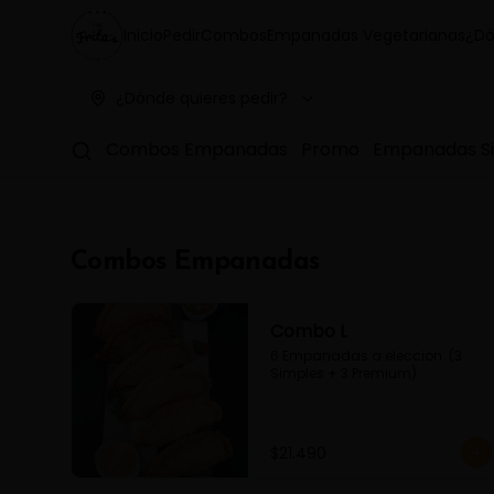
Inicio
Pedir
Combos
Empanadas Vegetarianas
¿Dó
¿Dónde quieres pedir?
Combos Empanadas
Promo
Empanadas S
Combos Empanadas
Combo L
6 Empanadas a eleccion  (3 
Simples + 3 Premium)
$21.490