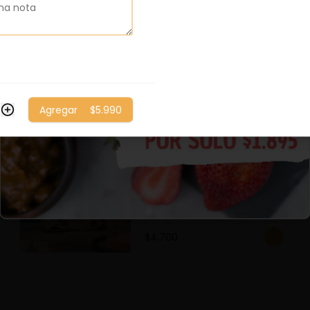
Pino Filete Queso
Queso, Filete, Cebolla 
Caramelizada, Huevo y 
Aceitunas.
Agregar
$5.990
$4.400
Salmón Ahumado c/
Alcaparras y queso
Salmón Ahumado c/ 
alcaparras y queso
$4.700