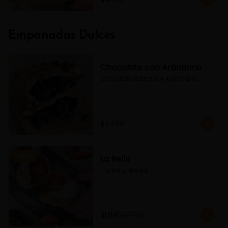
Empanadas Dulces
Chocolate con Arándano
chocolate italiano, y Arándano.
$3.490
-
50
%
La Bella
Frutilla y Manjar
$1.895
$3.790