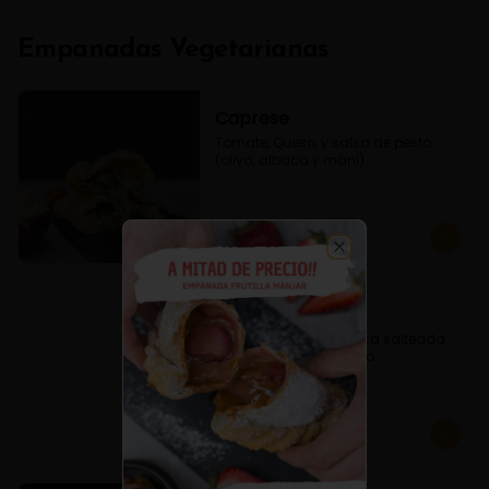
Empanadas Vegetarianas
Caprese
Tomate, Queso, y salsa de pesto 
(oliva, albaca y mani)
$3.800
Close
Espinaca Queso
Empanada de Espinaca salteada 
condimentado y queso.
$3.600