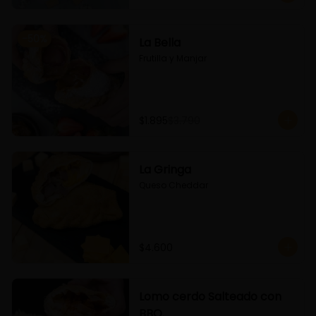
-
50
%
La Bella
Frutilla y Manjar
$1.895
$3.790
La Gringa
Queso Cheddar
$4.600
Lomo cerdo Salteado con
BBQ.