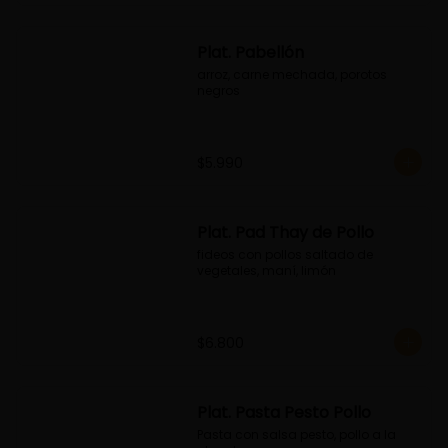
Plat. Pabellón
arroz, carne mechada, porotos 
negros
$5.990
Plat. Pad Thay de Pollo
fideos con pollos saltado de 
vegetales, maní, limón
$6.800
Plat. Pasta Pesto Pollo
Pasta con salsa pesto, pollo a la 