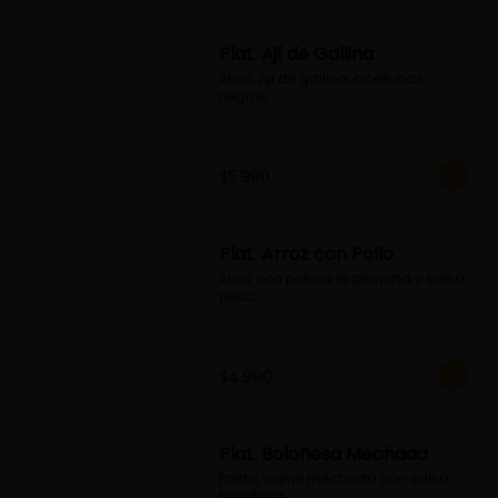
Plat. Ají de Gallina
Arroz, Ají de gallina, aceitunas 
negras
$5.990
Plat. Arroz con Pollo
Arroz con pollo a la plancha y salsa 
pesto
$4.990
Plat. Boloñesa Mechada
Pasta, carne mechada con salsa 
boloñesa