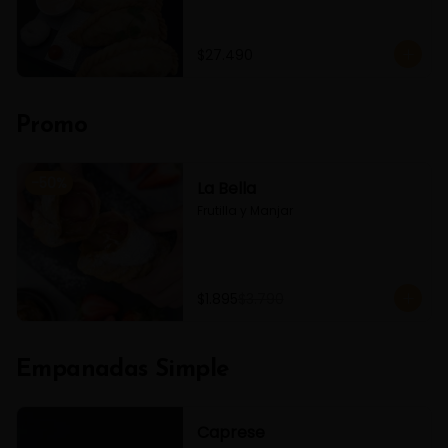
$27.490
Promo
-
50
%
La Bella
Frutilla y Manjar
$1.895
$3.790
Empanadas Simple
Caprese