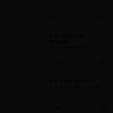
$5.990
Plat. Lentejas con
Longaniza
Lentejas con longaniza
$4.200
Plat. Lomo Salteado
Arroz, lomo Saltado con cebolla, 
morrón, tomate...
$5.990