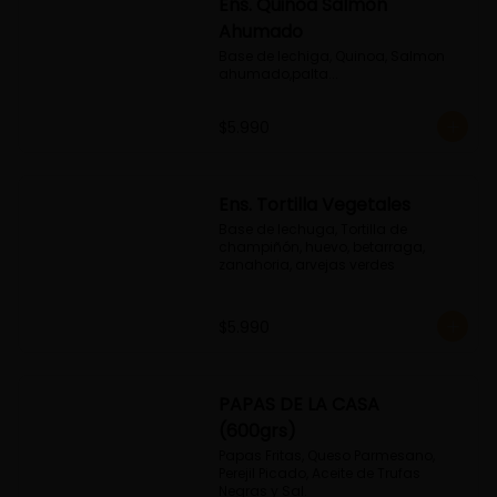
Ens. Quinoa Salmon
Ahumado
Base de lechiga, Quinoa, Salmon 
ahumado,palta...
$5.990
Ens. Tortilla Vegetales
Base de lechuga, Tortilla de 
champiñón, huevo, betarraga, 
zanahoria, arvejas verdes
$5.990
PAPAS DE LA CASA
(600grs)
Papas Fritas, Queso Parmesano, 
Perejil Picado, Aceite de Trufas 
Negras y Sal.