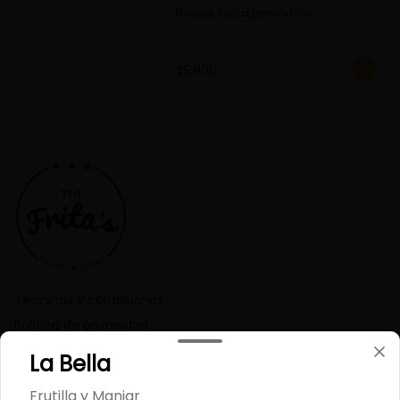
Ñoquis Salsa pomodoro
$5.900
Términos y condiciones
Política de privacidad
La Bella
Redes sociales
Frutilla y Manjar