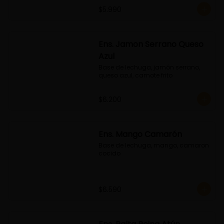
$5.990
Ens. Jamon Serrano Queso
Azul
Base de lechuga, jamón serrano, 
queso azul, camote frito
$6.200
Ens. Mango Camarón
Base de lechuga, mango, camaron 
cocido
$6.590