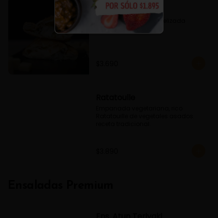
Fugazzeta
Queso, Cebolla caramelizada 
Oregano
$3.690
Ratatoulle
Empanada vegetariana, rico 
Ratatouille de vegetales asados. 
receta tradicional.
$3.890
Ensaladas Premium
Ens. Atun Teriyaki