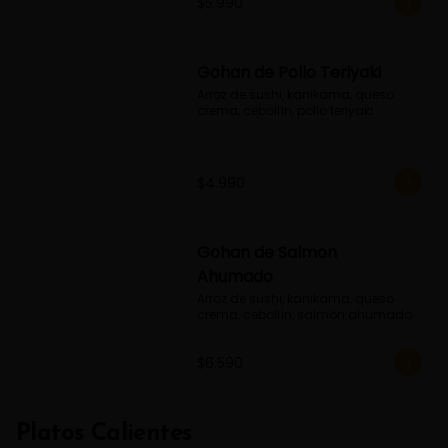
$5.990
Gohan de Pollo Teriyaki
Arroz de sushi, kanikama, queso 
crema, cebollín, pollo teriyaki
$4.990
Gohan de Salmon
Ahumado
Arroz de sushi, kanikama, queso 
crema, cebollín, salmón ahumado
$6.590
Platos Calientes