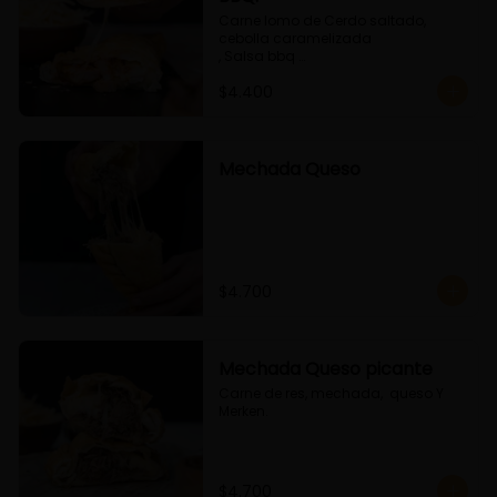
Carne lomo de Cerdo saltado, 
cebolla caramelizada 

, Salsa bbq 

y queso
$4.400
Mechada Queso
$4.700
Mechada Queso picante
Carne de res, mechada,  queso Y 
Merken.
$4.700