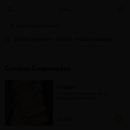
Abrir menu de navegación
Logi
¿Dónde quieres pedir?
as
Ensaladas Premium
Gohan
Platos Calientes
Combos Empanadas
Combo L
6 Empanadas a eleccion  (3 
Simples + 3 Premium)
$21.490