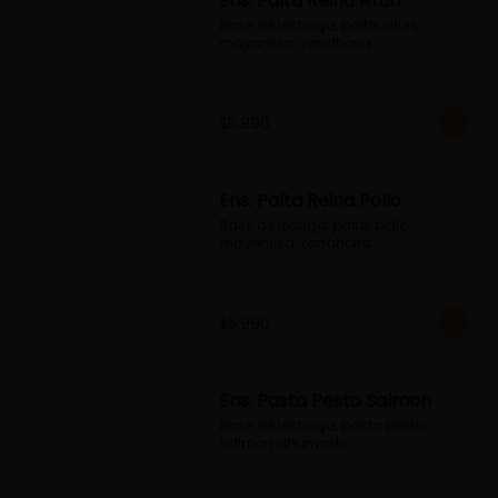
Ens. Palta Reina Atún
Base de lechuga, palta, atún, 
mayonesa, zanahoria
$5.990
Ens. Palta Reina Pollo
Base de lecuga, palta, pollo 
mayonesa, zanahoria...
$5.990
Ens. Pasta Pesto Salmon
Base de lechuga, pasta pesto, 
Salmon ahumado...