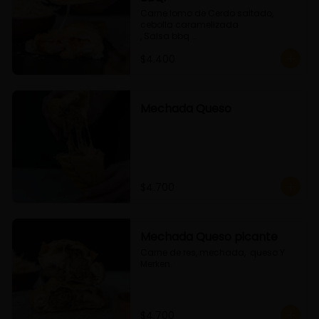
Carne lomo de Cerdo saltado, 
cebolla caramelizada 

, Salsa bbq 

y queso
$4.400
Mechada Queso
$4.700
Mechada Queso picante
Carne de res, mechada,  queso Y 
Merken.
$4.700