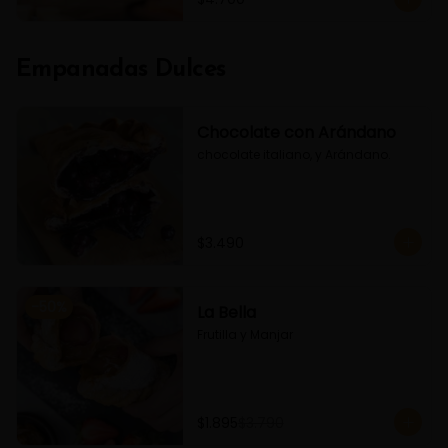
Empanadas Dulces
Chocolate con Arándano
chocolate italiano, y Arándano.
$3.490
-
50
%
La Bella
Frutilla y Manjar
$1.895
$3.790