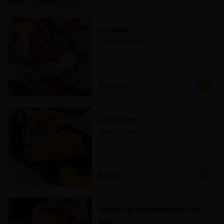
-
50
%
La Bella
Frutilla y Manjar
$1.895
$3.790
La Gringa
Queso Cheddar
$4.600
Lomo cerdo Salteado con
BBQ.