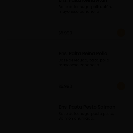
Ens. Palta Reina Atún
Base de lechuga, palta, atún, 
mayonesa, zanahoria
$5.990
Ens. Palta Reina Pollo
Base de lecuga, palta, pollo 
mayonesa, zanahoria...
$5.990
Ens. Pasta Pesto Salmon
Base de lechuga, pasta pesto, 
Salmon ahumado...