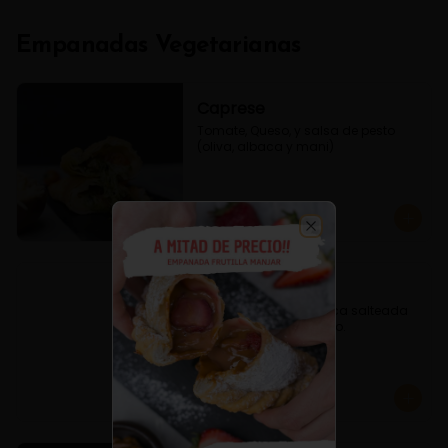
Empanadas Vegetarianas
Caprese
Tomate, Queso, y salsa de pesto 
(oliva, albaca y mani)
$3.800
Close
Espinaca Queso
Empanada de Espinaca salteada 
condimentado y queso.
$3.600