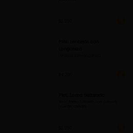
$5.990
Plat. Lentejas con
Longaniza
Lentejas con longaniza
$4.200
Plat. Lomo Salteado
Arroz, lomo Saltado con cebolla, 
morrón, tomate...
$5.990