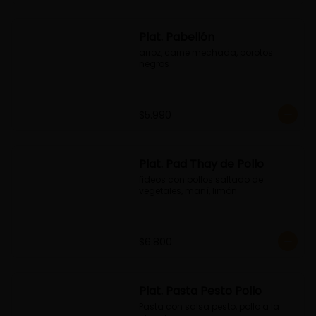
Plat. Pabellón
arroz, carne mechada, porotos 
negros
$5.990
Plat. Pad Thay de Pollo
fideos con pollos saltado de 
vegetales, maní, limón
$6.800
Plat. Pasta Pesto Pollo
Pasta con salsa pesto, pollo a la 