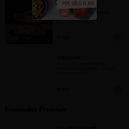
Fugazzeta
Queso, Cebolla caramelizada 
Oregano
$3.690
Ratatoulle
Empanada vegetariana, rico 
Ratatouille de vegetales asados. 
receta tradicional.
$3.890
Ensaladas Premium
Ens. Atun Teriyaki