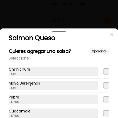
Ñoquis Salsa pomodoro
$5.900
Salmon Queso
Quieres agregar una salsa?
Opcional
Seleccione
Chimichurri
+
$600
Mayo Berenjenas
+
$500
Términos y condiciones
Política de privacidad
Pebre
+
$700
Redes sociales
Guacamole
+
$700