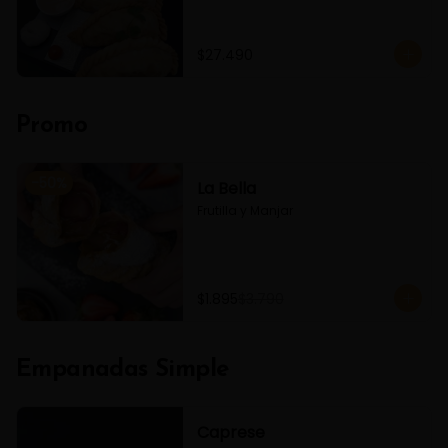
$27.490
Promo
-
50
%
La Bella
Frutilla y Manjar
$1.895
$3.790
Empanadas Simple
Caprese