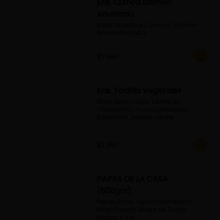
Ens. Quinoa Salmon
Ahumado
Base de lechiga, Quinoa, Salmon 
ahumado,palta...
$5.990
Ens. Tortilla Vegetales
Base de lechuga, Tortilla de 
champiñón, huevo, betarraga, 
zanahoria, arvejas verdes
$5.990
PAPAS DE LA CASA
(600grs)
Papas Fritas, Queso Parmesano, 
Perejil Picado, Aceite de Trufas 
Negras y Sal.