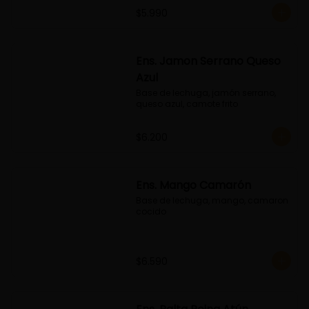
$5.990
Ens. Jamon Serrano Queso
Azul
Base de lechuga, jamón serrano, 
queso azul, camote frito
$6.200
Ens. Mango Camarón
Base de lechuga, mango, camaron 
cocido
$6.590