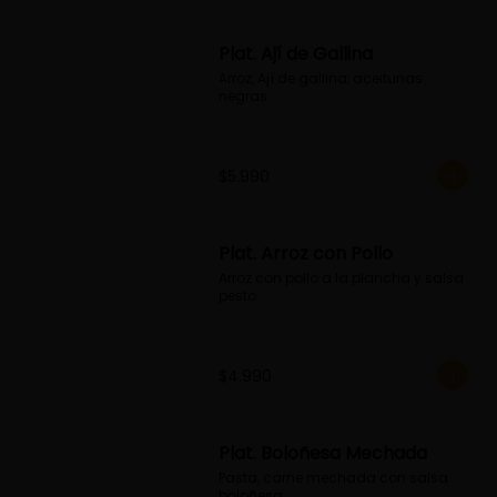
Plat. Ají de Gallina
Arroz, Ají de gallina, aceitunas 
negras
$5.990
Plat. Arroz con Pollo
Arroz con pollo a la plancha y salsa 
pesto
$4.990
Plat. Boloñesa Mechada
Pasta, carne mechada con salsa 
boloñesa