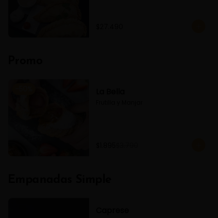
$27.490
Promo
-
50
%
La Bella
Frutilla y Manjar
$1.895
$3.790
Empanadas Simple
Caprese