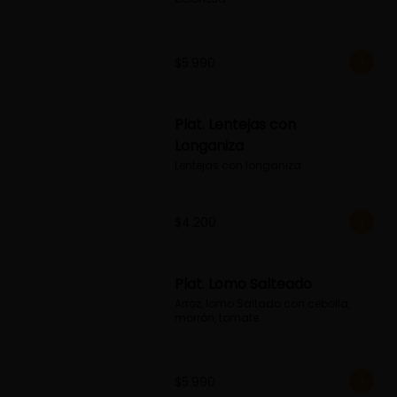
$5.990
Plat. Lentejas con
Longaniza
Lentejas con longaniza
$4.200
Plat. Lomo Salteado
Arroz, lomo Saltado con cebolla, 
morrón, tomate...
$5.990