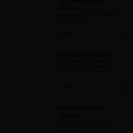
Ens. Quinoa Salmon
Ahumado
Base de lechiga, Quinoa, Salmon 
ahumado,palta...
$5.990
Ens. Tortilla Vegetales
Base de lechuga, Tortilla de 
champiñón, huevo, betarraga, 
zanahoria, arvejas verdes
$5.990
PAPAS DE LA CASA
(600grs)
Papas Fritas, Queso Parmesano, 
Perejil Picado, Aceite de Trufas 
Negras y Sal.