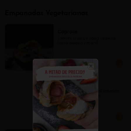
Empanadas Vegetarianas
Caprese
Tomate, Queso, y salsa de pesto 
(oliva, albaca y mani)
$3.800
Close
Espinaca Queso
Empanada de Espinaca salteada 
condimentado y queso.
$3.600