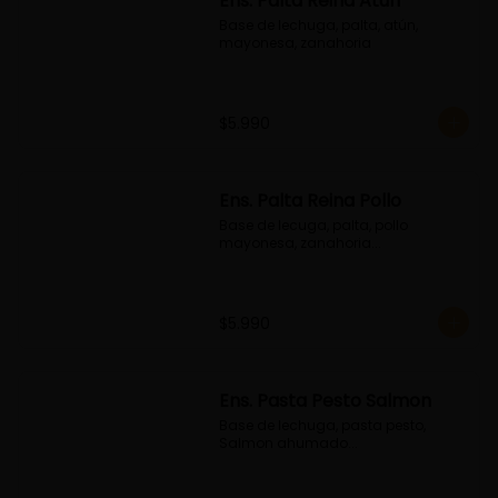
Ens. Palta Reina Atún
Base de lechuga, palta, atún, 
mayonesa, zanahoria
$5.990
Ens. Palta Reina Pollo
Base de lecuga, palta, pollo 
mayonesa, zanahoria...
$5.990
Ens. Pasta Pesto Salmon
Base de lechuga, pasta pesto, 
Salmon ahumado...