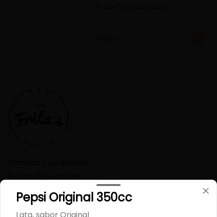
Ñoquis Salsa pomodoro
$5.900
Términos y condiciones
Política de privacidad
Pepsi Original 350cc
Redes sociales
Lata, sabor Original