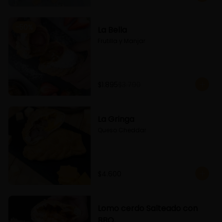
-
50
%
La Bella
Frutilla y Manjar
$1.895
$3.790
La Gringa
Queso Cheddar
$4.600
Lomo cerdo Salteado con
BBQ.