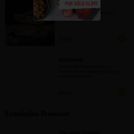
Fugazzeta
Queso, Cebolla caramelizada 
Oregano
$3.690
Ratatoulle
Empanada vegetariana, rico 
Ratatouille de vegetales asados. 
receta tradicional.
$3.890
Ensaladas Premium
Ens. Atun Teriyaki