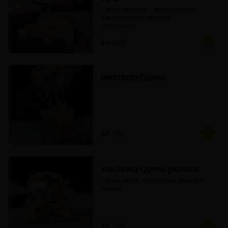
Carne lomo de Cerdo saltado, 
cebolla caramelizada 

, Salsa bbq 

y queso
$4.400
Mechada Queso
$4.700
Mechada Queso picante
Carne de res, mechada,  queso Y 
Merken.
$4.700