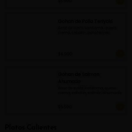
$5.990
Gohan de Pollo Teriyaki
Arroz de sushi, kanikama, queso 
crema, cebollín, pollo teriyaki
$4.990
Gohan de Salmon
Ahumado
Arroz de sushi, kanikama, queso 
crema, cebollín, salmón ahumado
$6.590
Platos Calientes