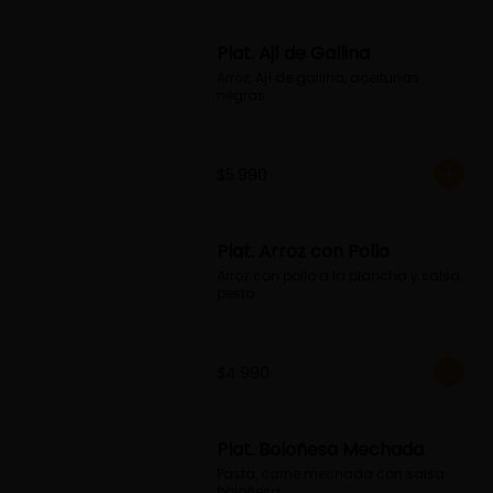
Plat. Ají de Gallina
Arroz, Ají de gallina, aceitunas 
negras
$5.990
Plat. Arroz con Pollo
Arroz con pollo a la plancha y salsa 
pesto
$4.990
Plat. Boloñesa Mechada
Pasta, carne mechada con salsa 
boloñesa