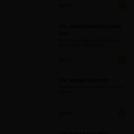
$5.990
Ens. Jamon Serrano Queso
Azul
Base de lechuga, jamón serrano, 
queso azul, camote frito
$6.200
Ens. Mango Camarón
Base de lechuga, mango, camaron 
cocido
$6.590