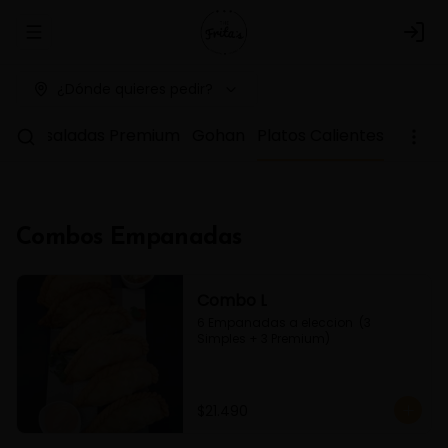
Abrir menu de navegación
Logi
¿Dónde quieres pedir?
as
Ensaladas Premium
Gohan
Platos Calientes
Combos Empanadas
Combo L
6 Empanadas a eleccion  (3 
Simples + 3 Premium)
$21.490