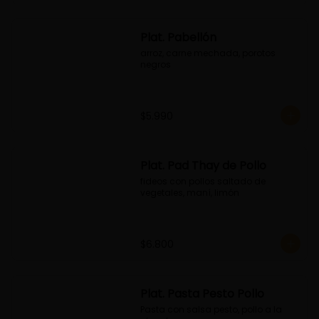
Plat. Pabellón
arroz, carne mechada, porotos 
negros
$5.990
Plat. Pad Thay de Pollo
fideos con pollos saltado de 
vegetales, maní, limón
$6.800
Plat. Pasta Pesto Pollo
Pasta con salsa pesto, pollo a la 