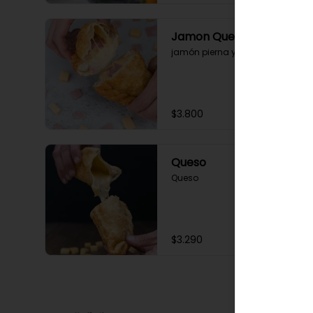
Jamon Queso
jamón pierna y queso
$3.800
Queso
Queso
$3.290