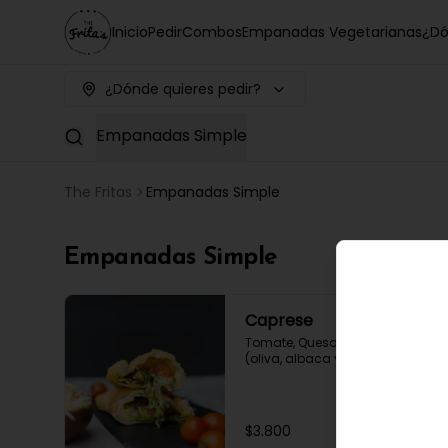
Inicio
Pedir
Combos
Empanadas Vegetarianas
¿Dó
¿Dónde quieres pedir?
Empanadas Simple
The Fritas
Empanadas Simple
Empanadas Simple
Caprese
Tomate, Queso, y salsa de pesto 
(oliva, albaca y mani)
$3.800