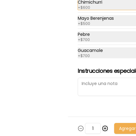
Chimichurri
+
$600
Pollo Queso
Mayo Berenjenas
pollo salteado con queso
+
$500
Pebre
+
$700
$3.690
Guacamole
+
$700
Queso Marisco
Instrucciones especia
Queso con Choritos, Machas, 
Kanikama
$3.700
Agregar