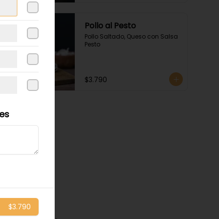
Pollo al Pesto
Pollo Saltado, Queso con Salsa 
Pesto
$3.790
les
$3.790