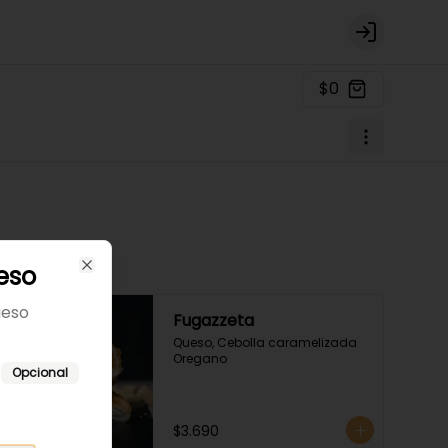
Login
$0
eso
Close
ueso
Fugazzeta
Queso, Cebolla caramelizada 
Oregano
Opcional
$3.690