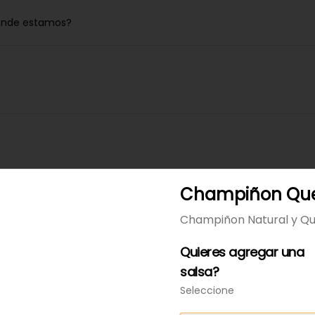
nde estamos?
Champiñon Qu
Champiñon Natural y Q
Champiñon Queso
Champiñon Natural y Queso
Quieres agregar una
salsa?
Seleccione
$3.790