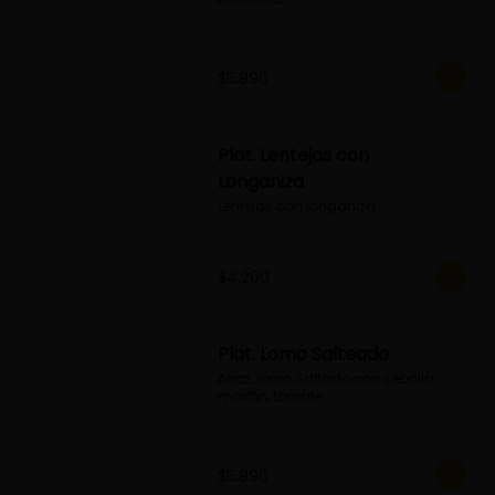
$5.990
Plat. Lentejas con
Longaniza
Lentejas con longaniza
$4.200
Plat. Lomo Salteado
Arroz, lomo Saltado con cebolla, 
morrón, tomate...
$5.990