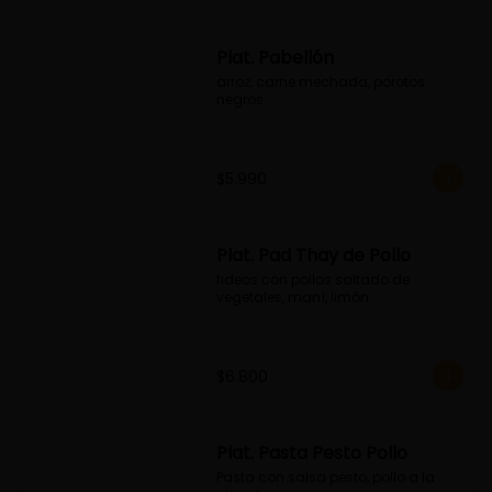
Plat. Pabellón
arroz, carne mechada, porotos 
negros
$5.990
Plat. Pad Thay de Pollo
fideos con pollos saltado de 
vegetales, maní, limón
$6.800
Plat. Pasta Pesto Pollo
Pasta con salsa pesto, pollo a la 