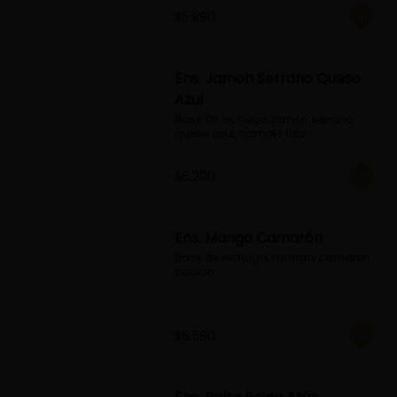
$5.990
Ens. Jamon Serrano Queso
Azul
Base de lechuga, jamón serrano, 
queso azul, camote frito
$6.200
Ens. Mango Camarón
Base de lechuga, mango, camaron 
cocido
$6.590