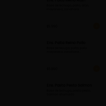
Ens. Palta Reina Atún
Base de lechuga, palta, atún, 
mayonesa, zanahoria
$5.990
Ens. Palta Reina Pollo
Base de lecuga, palta, pollo 
mayonesa, zanahoria...
$5.990
Ens. Pasta Pesto Salmon
Base de lechuga, pasta pesto, 
Salmon ahumado...