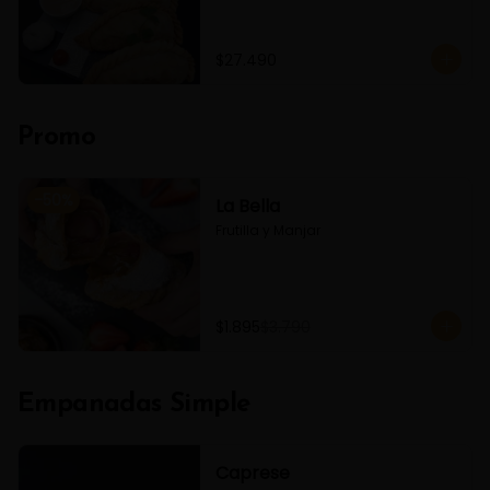
$27.490
Promo
-
50
%
La Bella
Frutilla y Manjar
$1.895
$3.790
Empanadas Simple
Caprese