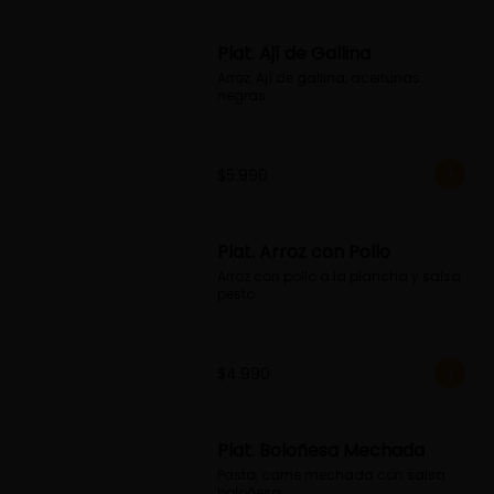
Plat. Ají de Gallina
Arroz, Ají de gallina, aceitunas 
negras
$5.990
Plat. Arroz con Pollo
Arroz con pollo a la plancha y salsa 
pesto
$4.990
Plat. Boloñesa Mechada
Pasta, carne mechada con salsa 
boloñesa