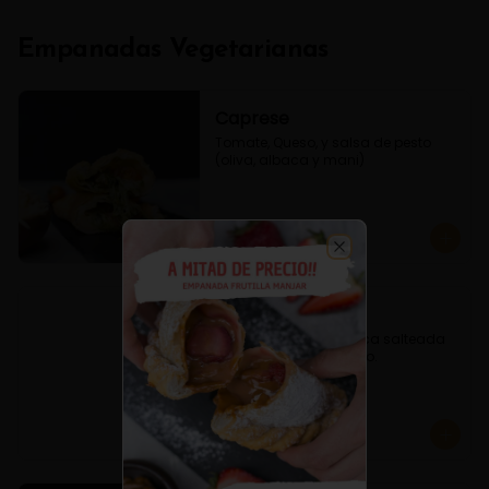
Empanadas Vegetarianas
Caprese
Tomate, Queso, y salsa de pesto 
(oliva, albaca y mani)
$3.800
Close
Espinaca Queso
Empanada de Espinaca salteada 
condimentado y queso.
$3.600