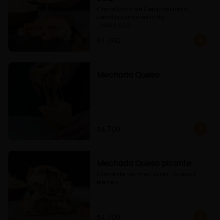
Carne lomo de Cerdo saltado, 
cebolla caramelizada 

, Salsa bbq 

y queso
$4.400
Mechada Queso
$4.700
Mechada Queso picante
Carne de res, mechada,  queso Y 
Merken.
$4.700