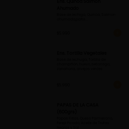
Ens. Quinoa Salmon
Ahumado
Base de lechiga, Quinoa, Salmon 
ahumado,palta...
$5.990
Ens. Tortilla Vegetales
Base de lechuga, Tortilla de 
champiñón, huevo, betarraga, 
zanahoria, arvejas verdes
$5.990
PAPAS DE LA CASA
(600grs)
Papas Fritas, Queso Parmesano, 
Perejil Picado, Aceite de Trufas 
Negras y Sal.