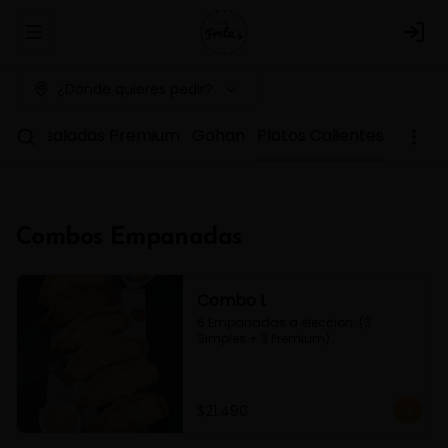
Abrir menu de navegación
Logi
¿Dónde quieres pedir?
as
Ensaladas Premium
Gohan
Platos Calientes
Combos Empanadas
Combo L
6 Empanadas a eleccion  (3 
Simples + 3 Premium)
$21.490