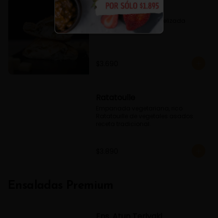
Fugazzeta
Queso, Cebolla caramelizada 
Oregano
$3.690
Ratatoulle
Empanada vegetariana, rico 
Ratatouille de vegetales asados. 
receta tradicional.
$3.890
Ensaladas Premium
Ens. Atun Teriyaki