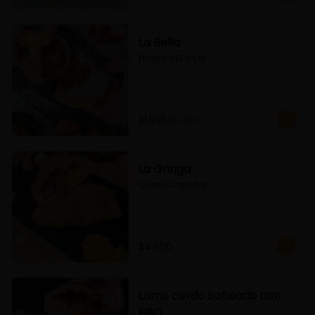
-
50
%
La Bella
Frutilla y Manjar
$1.895
$3.790
La Gringa
Queso Cheddar
$4.600
Lomo cerdo Salteado con
BBQ.