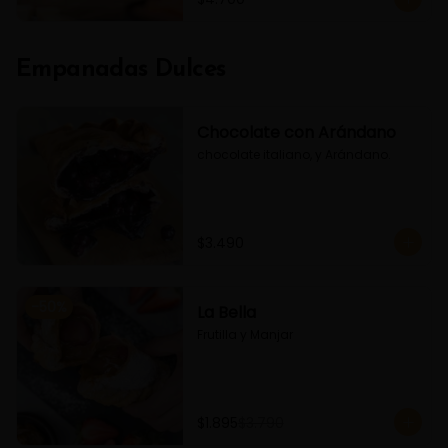
Empanadas Dulces
Chocolate con Arándano
chocolate italiano, y Arándano.
$3.490
-
50
%
La Bella
Frutilla y Manjar
$1.895
$3.790