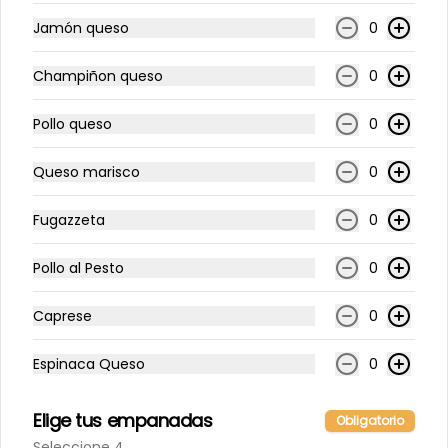
Jamón queso
0
Plat. Pabellón
Champiñon queso
0
arroz, carne mechada, porotos 
negros
Pollo queso
0
$5.990
Queso marisco
0
Fugazzeta
0
Plat. Pad Thay de Pollo
fideos con pollos saltado de 
Pollo al Pesto
0
vegetales, maní, limón
Caprese
0
$6.800
Espinaca Queso
0
Plat. Pasta Pesto Pollo
Elige tus empanadas
Obligatorio
Pasta con salsa pesto, pollo a la 
Seleccione 4