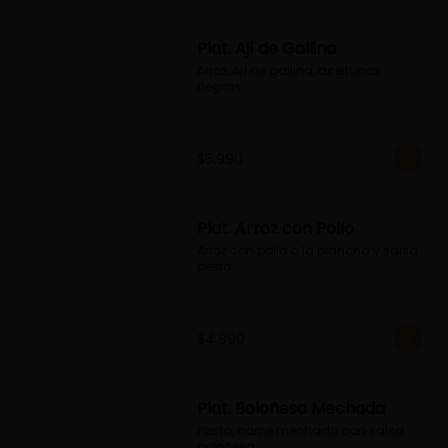
Plat. Ají de Gallina
Arroz, Ají de gallina, aceitunas 
negras
$5.990
Plat. Arroz con Pollo
Arroz con pollo a la plancha y salsa 
pesto
$4.990
Plat. Boloñesa Mechada
Pasta, carne mechada con salsa 
boloñesa