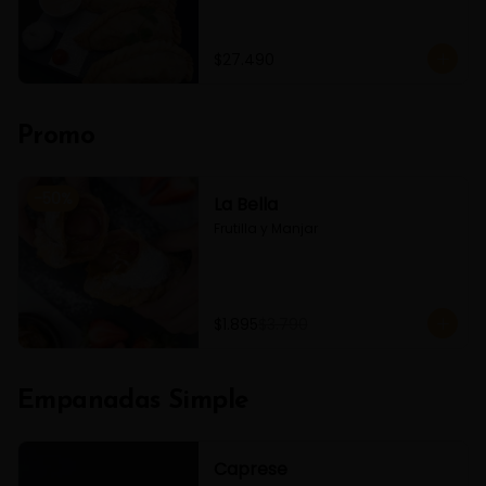
$27.490
Promo
-
50
%
La Bella
Frutilla y Manjar
$1.895
$3.790
Empanadas Simple
Caprese