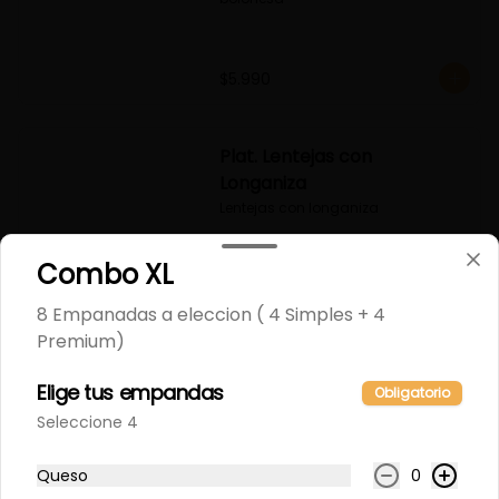
$5.990
Plat. Lentejas con
Longaniza
Lentejas con longaniza
Combo XL
$4.200
8 Empanadas a eleccion ( 4 Simples + 4
Premium)
Plat. Lomo Salteado
Arroz, lomo Saltado con cebolla, 
Elige tus empandas
Obligatorio
morrón, tomate...
Seleccione 4
Queso
0
$5.990