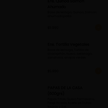
Ens. Quinoa Salmon
Ahumado
Base de lechiga, Quinoa, Salmon 
ahumado,palta...
$5.990
Ens. Tortilla Vegetales
Base de lechuga, Tortilla de 
champiñón, huevo, betarraga, 
zanahoria, arvejas verdes
$5.990
PAPAS DE LA CASA
(600grs)
Papas Fritas, Queso Parmesano, 
Perejil Picado, Aceite de Trufas 
Negras y Sal.