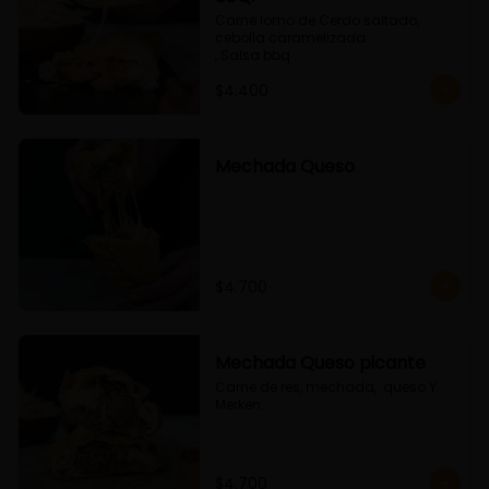
Carne lomo de Cerdo saltado, 
cebolla caramelizada 

, Salsa bbq 

y queso
$4.400
Mechada Queso
$4.700
Mechada Queso picante
Carne de res, mechada,  queso Y 
Merken.
$4.700