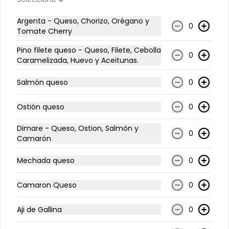
plancha, queso
Argenta - Queso, Chorizo, Orégano y
0
Tomate Cherry
$5.990
Pino filete queso - Queso, Filete, Cebolla
0
Caramelizada, Huevo y Aceitunas.
Plat. Pescado Frito con
Salmón queso
0
Papa Mayo
Papa mayo con pescado frito
Ostión queso
0
Dimare - Queso, Ostion, Salmón y
$5.990
0
Camarón
Mechada queso
0
Plat. Raviolis con Salsa
Pesto
Camaron Queso
0
raviolis de carne con salsa pesto
Aji de Gallina
0
$5.900