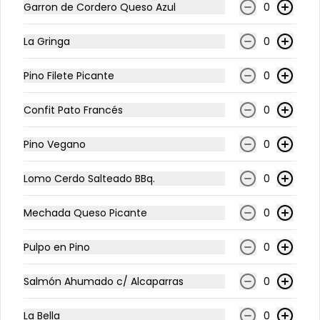
Garron de Cordero Queso Azul
0
Plat. Raviolis con Salsa
La Gringa
0
Pomodoro
raviolis de carne con salsa 
Pino Filete Picante
0
pomodoro
Confit Pato Francés
0
$5.900
Pino Vegano
0
Plat. Ñoquis Salsa Pesto
Lomo Cerdo Salteado BBq.
0
Ñoquis con salsa pesto
Mechada Queso Picante
0
Pulpo en Pino
0
$5.900
Salmón Ahumado c/ Alcaparras
0
Plat. Ñoquis Salsa
Pomodoro
La Bella
0