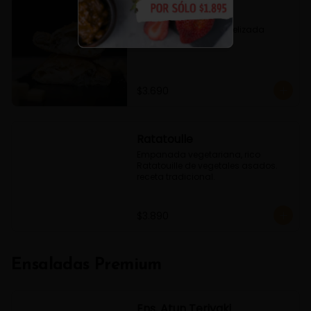
Fugazzeta
Queso, Cebolla caramelizada 
Oregano
$3.690
Ratatoulle
Empanada vegetariana, rico 
Ratatouille de vegetales asados. 
receta tradicional.
$3.890
Ensaladas Premium
Ens. Atun Teriyaki