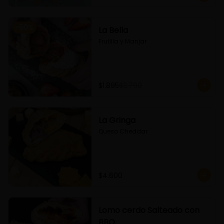
-
50
%
La Bella
Frutilla y Manjar
$1.895
$3.790
La Gringa
Queso Cheddar
$4.600
Lomo cerdo Salteado con
BBQ.