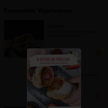
Empanadas Vegetarianas
Caprese
Tomate, Queso, y salsa de pesto 
(oliva, albaca y mani)
$3.800
Close
Espinaca Queso
Empanada de Espinaca salteada 
condimentado y queso.
$3.600