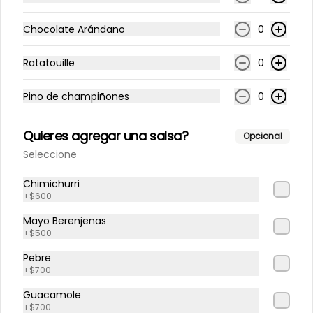
Ñoquis Salsa pomodoro
Chocolate Arándano
0
$5.900
Ratatouille
0
Pino de champiñones
0
Quieres agregar una salsa?
Opcional
Seleccione
Chimichurri
+
$600
Mayo Berenjenas
+
$500
Términos y condiciones
Política de privacidad
Pebre
+
$700
Redes sociales
Guacamole
+
$700