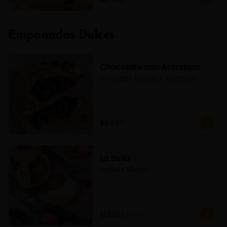
Empanadas Dulces
Chocolate con Arándano
chocolate italiano, y Arándano.
$3.490
-
50
%
La Bella
Frutilla y Manjar
$1.895
$3.790