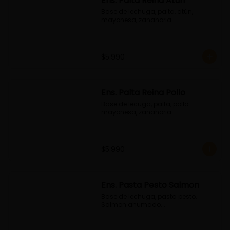
Ens. Palta Reina Atún
Base de lechuga, palta, atún, 
mayonesa, zanahoria
$5.990
Ens. Palta Reina Pollo
Base de lecuga, palta, pollo 
mayonesa, zanahoria...
$5.990
Ens. Pasta Pesto Salmon
Base de lechuga, pasta pesto, 
Salmon ahumado...