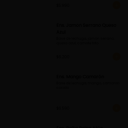
$5.990
Ens. Jamon Serrano Queso
Azul
Base de lechuga, jamón serrano, 
queso azul, camote frito
$6.200
Ens. Mango Camarón
Base de lechuga, mango, camaron 
cocido
$6.590